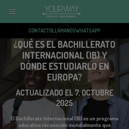
Pasar
al
contenido
principal
CONTACTO
LLÁMANOS
WHATSAPP
¿QUÉ ES EL BACHILLERATO
INTERNACIONAL (IB) Y
DÓNDE ESTUDIARLO EN
EUROPA?
ACTUALIZADO EL 7. OCTUBRE
2025
El Bachillerato Internacional (BI) es un programa
educativo reconocido mundialmente que