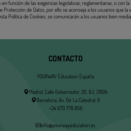
n función de las exigencias legislativas, reglamentarias, o con la f
e Protección de Datos, por ello se aconseja a los usuarios que la 
ta Política de Cookies, se comunicarán a los usuarios bien media
CONTACTO
YOURWAY Education España
Madrid, Calle Gobernador, 26, BJ, 28014
Barcelona, Av. De La Catedral, 6
+34 670 778 856
info@yourwayeducation.es