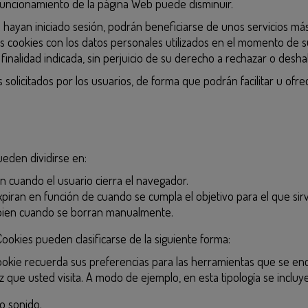
 funcionamiento de la página Web puede disminuir.
 hayan iniciado sesión, podrán beneficiarse de unos servicios más 
s cookies con los datos personales utilizados en el momento de su
inalidad indicada, sin perjuicio de su derecho a rechazar o deshabi
 solicitados por los usuarios, de forma que podrán facilitar u ofr
ueden dividirse en:
an cuando el usuario cierra el navegador.
xpiran en función de cuando se cumpla el objetivo para el que sir
o bien cuando se borran manualmente.
 Cookies pueden clasificarse de la siguiente forma:
Cookie recuerda sus preferencias para las herramientas que se enc
z que usted visita. A modo de ejemplo, en esta tipología se incluy
o sonido.