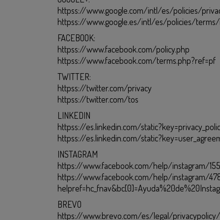
httpss://www.google.com/intl/es/policies/priva
httpss://www.google.es/intl/es/policies/terms/
FACEBOOK:
httpss://www.facebook.com/policy.php
httpss://www.facebook.com/terms.php?ref=pf
TWITTER:
httpss://twitter.com/privacy
httpss://twitter.com/tos
LINKEDIN
httpss://es.linkedin.com/static?key=privacy_poli
httpss://es.linkedin.com/static?key=user_agre
INSTAGRAM
https://www.facebook.com/help/instagram/1
https://www.facebook.com/help/instagram/47
helpref=hc_fnav&bc[0]=Ayuda%20de%20Insta
BREVO
https://www.brevo.com/es/legal/privacypolicy