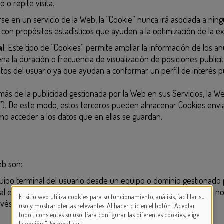
 o repite visita.
rse en un servicio de la Web, la “Cookie” nunca irá asociada a n
s con propósitos estadísticos que ayuden a la optimización de la exp
al
: Este tipo de “Cookies” permite ampliar la información de los 
na la duración o frecuencia de visualización de posiciones publicita
s del usuario ya que ayudan a conformar un perfil de interés pu
más de la publicidad gestionada por la Web en sus Servicios, la W
s”). De este modo, estos terceros pueden almacenar Cookies envi
mo acceder a los datos que en ellas se guardan.
eb son:
quipo terminal del usuario desde un equipo o dominio gestionado p
 al equipo terminal del usuario desde un equipo o dominio que no 
El sitio web utiliza cookies para su funcionamiento, análisis, facilitar su
vés de las cookies.
USE
uso y mostrar ofertas relevantes. Al hacer clic en el botón "Aceptar
todo", consientes su uso. Para configurar las diferentes cookies, elige
la opción "Personalizar".