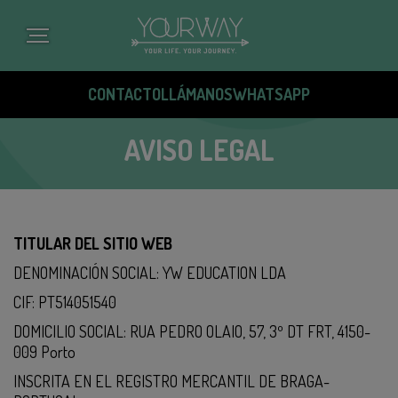
Pasar
al
contenido
principal
CONTACTO
LLÁMANOS
WHATSAPP
AVISO LEGAL
TITULAR DEL SITIO WEB
DENOMINACIÓN SOCIAL: YW EDUCATION LDA
CIF: PT514051540
DOMICILIO SOCIAL: RUA PEDRO OLAIO, 57, 3º DT FRT, 4150-
009 Porto
INSCRITA EN EL REGISTRO MERCANTIL DE BRAGA-