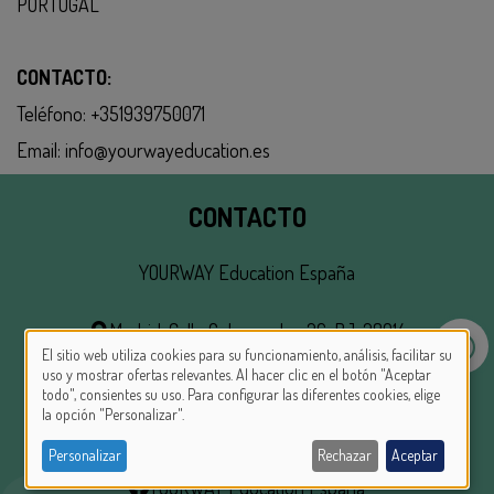
PORTUGAL
CONTACTO:
Teléfono: +351939750071
Email:
info@yourwayeducation.es
CONTACTO
YOURWAY Education España
Madrid, Calle Gobernador, 26, BJ, 28014
El sitio web utiliza cookies para su funcionamiento, análisis, facilitar su
Barcelona, Av. De La Catedral, 6
USE
uso y mostrar ofertas relevantes. Al hacer clic en el botón "Aceptar
+34 670 778 856
todo", consientes su uso. Para configurar las diferentes cookies, elige
OF
la opción "Personalizar".
PERSONAL
info@yourwayeducation.es
Personalizar
Rechazar
Aceptar
DATA
YOURWAY Education España