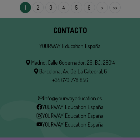
PAGINACIÓN
1
2
3
4
5
6
Siguiente
>
Última
>>
página
página
CONTACTO
YOURWAY Education España
Madrid, Calle Gobernador, 26, BJ, 28014
Barcelona, Av. De La Catedral, 6
+34 670 778 856
info@yourwayeducation.es
YOURWAY Education España
YOURWAY Education España
YOURWAY Education España