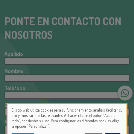
PONTE EN CONTACTO CON
NOSOTROS
Apellido
Nombre
Teléfono
Correo electrónico
El sitio web utiliza cookies para su funcionamiento, análisis, facilitar su
USE
uso y mostrar ofertas relevantes. Al hacer clic en el botón "Aceptar
todo", consientes su uso. Para configurar las diferentes cookies, elige
Mensaje
OF
la opción "Personalizar".