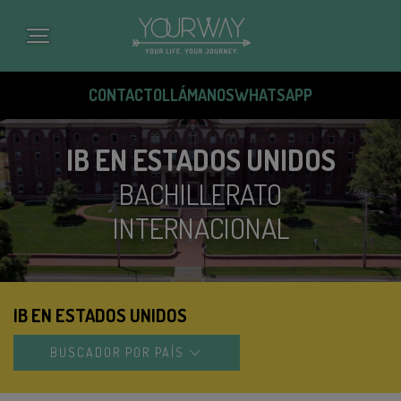
Pasar
al
contenido
principal
CONTACTO
LLÁMANOS
WHATSAPP
IB EN ESTADOS UNIDOS
BACHILLERATO
INTERNACIONAL
IB EN ESTADOS UNIDOS
BUSCADOR POR PAÍS