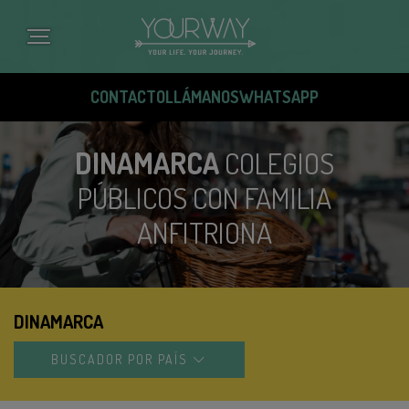
Pasar
al
contenido
principal
CONTACTO
LLÁMANOS
WHATSAPP
DINAMARCA
COLEGIOS
PÚBLICOS CON FAMILIA
ANFITRIONA
DINAMARCA
BUSCADOR POR PAÍS