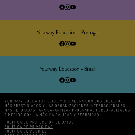
Yourway Education - Portugal
Yourway Education - Brazil
YOURWAY EDUCATION ELIGE Y COLABORA CON LOS COLEGIOS
MÁS PRESTIGIADOS Y LAS ORGANIZACIONES INTERNACIONALES
MÁS REPUTADAS PARA GARANTIZAR PROGRAMAS PERSONALIZADOS
A MEDIDA
CON LA MÁXIMA CALIDAD Y SEGURIDAD.
POLÍTICA DE PROTECCIÓN DE DATOS
LÁBLÉC
POLÍTICA DE PRIVACIDAD
POLÍTICA DE COOKIES