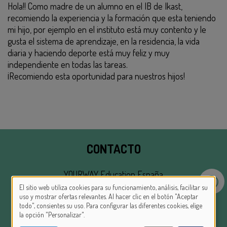
Hola!! Como madre de un alumno en el IB de Ikast,
recomiendo la experiencia y la formación que esta teniendo
mi hijo, por ejemplo en el instituto está muy contento y le
gusta el sistema de aprendizaje, en la residencia, la vida
diaria y haciendo deporte está muy feliz y muy
independiente en todas las tareas.
¡Recomiendo esta oportunidad para nuestros hijos!
CONTACTO
YOURWAY Education España
El sitio web utiliza cookies para su funcionamiento, análisis, facilitar su
USE
uso y mostrar ofertas relevantes. Al hacer clic en el botón "Aceptar
Madrid, Calle Gobernador, 26, BJ, 28014
todo", consientes su uso. Para configurar las diferentes cookies, elige
OF
Barcelona, Av. De La Catedral, 6
la opción "Personalizar".