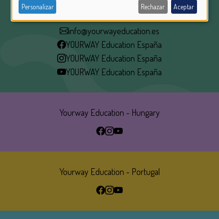
PERSONAL
+34 670 778 856
Personalizar
Rechazar
Aceptar
DATA
info@yourwayeducation.es
AND
YOURWAY Education España
COOKIES
YOURWAY Education España
YOURWAY Education España
Yourway Education - Hungary
Yourway Education - Portugal